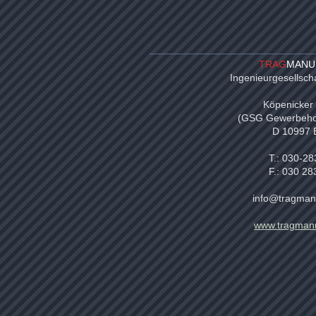
TRAG
MANU
Ingenieurgesellscha
Köpenicker 
(GSG Gewerbehof
D 10997 
T.: 030-28
F.: 030 28
info@tragman
www.tragmanu